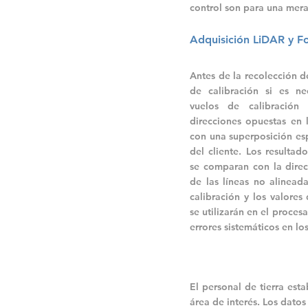
control son para una mera
Adquisición LiDAR y F
Antes de la recolección d
de calibración si es ne
vuelos de calibració
direcciones opuestas en 
con una superposición es
del cliente. Los resulta
se comparan con la direc
de las líneas no alinead
calibración y los valore
se utilizarán en el proces
errores sistemáticos en lo
El personal de tierra est
área de interés. Los dato