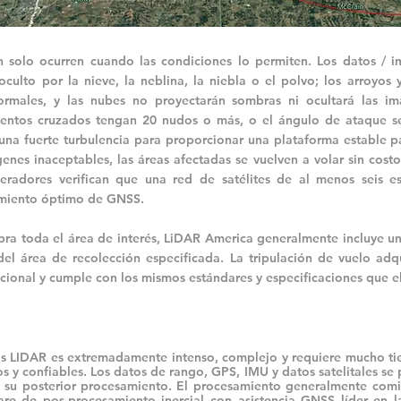
n solo ocurren cuando las condiciones lo permiten. Los datos / 
culto por la nieve, la neblina, la niebla o el polvo; los arroyos y 
rmales, y las nubes no proyectarán sombras ni ocultará las i
vientos cruzados tengan 20 nudos o más, o el ángulo de ataque s
una fuerte turbulencia para proporcionar una plataforma estable p
enes inaceptables, las áreas afectadas se vuelven a volar sin costo 
eradores verifican que una red de satélites de al menos seis es
imiento óptimo de GNSS.
bra toda el área de interés, LiDAR America generalmente incluye u
l área de recolección especificada. La tripulación de vuelo adq
cional y cumple con los mismos estándares y especificaciones que el
s LIDAR es extremadamente intenso, complejo y requiere mucho ti
s y confiables. Los datos de rango, GPS, IMU y datos satelitales se 
a su posterior procesamiento. El procesamiento generalmente co
re de pos-procesamiento inercial con asistencia GNSS líder en l