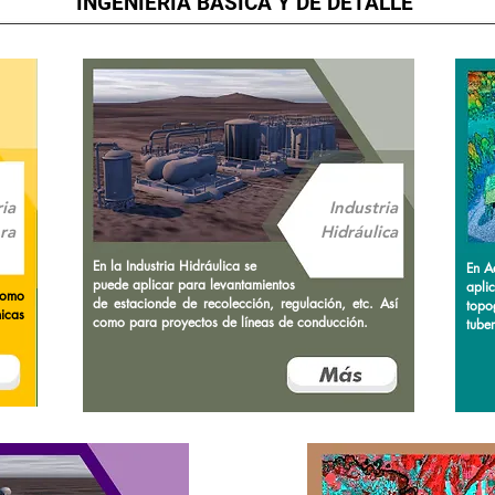
INGENIERÍA BÁSICA Y DE DETALLE
ria
Industria
ra
Hidráulica
En la Industria Hidráulica se
En A
puede aplicar para levantamientos
apli
como
de estacionde de recolección, regulación, etc. Así
topo
icas
como para proyectos de líneas de conducción.
tuber