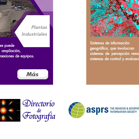
Plantas
Industriales
Sistemas de información
 se puede
geográfica, que involucran
, ampliación,
sistemas de percepción rem
onexiones de equipos.
sistemas de control y evaluac