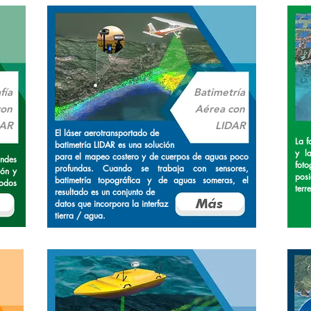
fía
Batimetría
con
Aérea con
DAR
LIDAR
El láser aerotransportado de
La f
batimetría LIDAR es una solución
y l
para el mapeo costero y de cuerpos de aguas poco
andes
fot
profundas. Cuando se trabaja con sensores,
ión y
pos
batimetría topográfica y de aguas someras, el
odos
terre
resultado es un conjunto de
datos que incorpora la interfaz
tierra / agua.