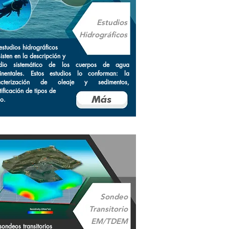
Estudios
Hidrográficos
estudios hidrográficos
isten en la descripción y
udio sistemático de los cuerpos de agua
tinentales. Estos estudios lo conforman: la
acterización de oleaje y sedimentos,
tificación de tipos de
o.
Sondeo
Transitorio
EM/TDEM
sondeos transitorios