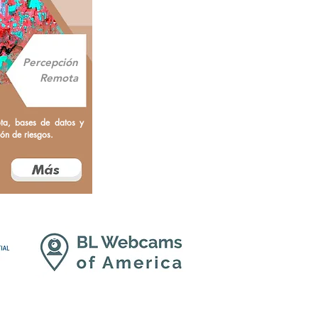
Percepción
Remota
ota, bases de datos y
ión de riesgos.