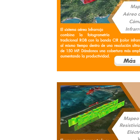
Map
Aéreo 
Cám
Infrarr
El sistema aéreo Infrarrojo
combina la fotogrametría
tradicional RGB con la banda CIR (color infrarr
al mismo tiempo dentro de una resolución ultra-
de 150 MP. Dándonos una cobertura más ampl
aumentando la productividad.
Mapeo
Resistivi
Eléctr
V