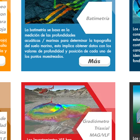
eo
con
Batimetría
ara
oja
Los 
La batimetría se basa en la
cons
medición de las profundidades
est
ojo)
acuáticas / marinas para determinar la topografía
con
alta
del suelo marino, esto implica obtener datos con los
car
ia y
valores de profundidad y posición de cada uno de
iden
los puntos muestreados.
fond
 de
Gradiómetro
dad
Triaxial
ica
MAG/VLF
Los 
LF
Los levantamientos VLF han