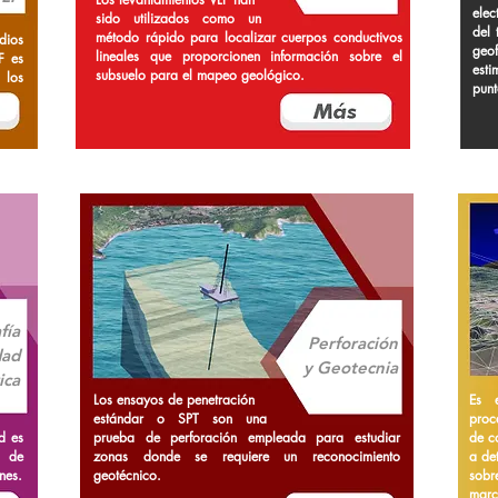
elec
sido utilizados como un
del 
método rápido para localizar cuerpos conductivos
dios
geo
lineales que proporcionen información sobre el
F es
esti
subsuelo para el mapeo geológico.
 los
punt
fía
Perforación
dad
y Geotecnia
ica
Los ensayos de penetración
Es 
estándar o SPT son una
proc
ad es
prueba de perforación empleada para estudiar
de c
s de
zonas donde se requiere un reconocimiento
a de
nes.
geotécnico.
sobr
marc