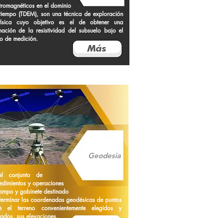
tromagnéticos en el dominio
tiempo (TDEM), son una técnica de exploración
física cuyo objetivo es el de obtener una
mación de la resistividad del subsuelo bajo el
o de medición.
Geodesia
el conjunto de
edimientos y operaciones
ampo y gabinete destinado
terminar las coordenadas geodésicas de puntos
e el terreno convenientemente elegidos y
ados, sus elevaciones.